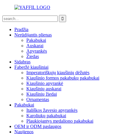
Pradžia
Nerūdijantis plienas
Pakabukai
Auskarai
Apyrankės
Žiedas
Sidabras
Faberžė kiaušiniai
Imperatoriškųjų kiaušinių dėžutės
Kiaušinio formos pakabukų pakabukai
Kiaušinio apyrankė
Kiaušinių auskarai
Kiaušinių žiedai
Ornamentas
Pakabukai
Itališkos žavesio apyrankės
Karoliukų pakabukai
Plaukiojantys medaliono pakabukai
OEM ir ODM paslaugos
Naujienos