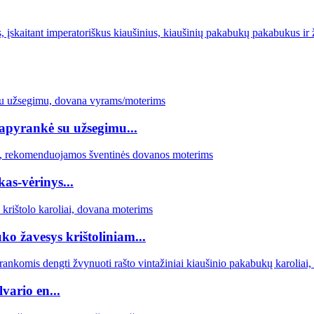
s, įskaitant imperatoriškus kiaušinius, kiaušinių pakabukų pakabukus ir 
apyrankė su užsegimu...
s-vėrinys...
ko žavesys krištoliniam...
vario en...