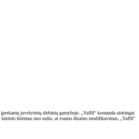
 ir įperkamų juvelyrinių dirbinių gamyboje. „Yaffil“ komanda aistringai
ujo kūrinio kūrimas nuo nulio, ar esamo dizaino modifikavimas, „Yaffil“