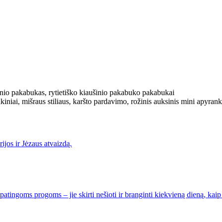
ijos ir Jėzaus atvaizdą.
 ypatingoms progoms – jie skirti nešioti ir branginti kiekvieną dieną, k