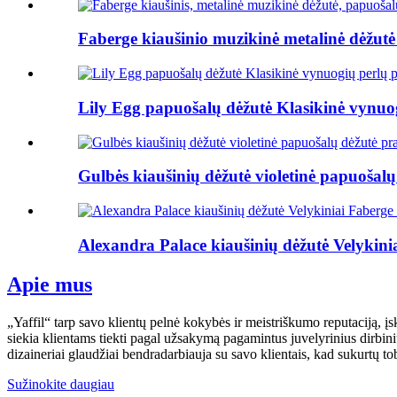
Faberge kiaušinio muzikinė metalinė dėžutė
Lily Egg papuošalų dėžutė Klasikinė vynuog
Gulbės kiaušinių dėžutė violetinė papuošalų
Alexandra Palace kiaušinių dėžutė Velykinia
Apie mus
„Yaffil“ tarp savo klientų pelnė kokybės ir meistriškumo reputaciją, įs
siekia klientams tiekti pagal užsakymą pagamintus juvelyrinius dirbiniu
dizaineriai glaudžiai bendradarbiauja su savo klientais, kad sukurtų tob
Sužinokite daugiau