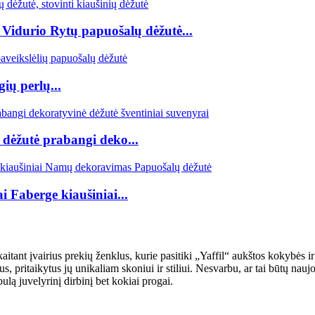
 Vidurio Rytų papuošalų dėžutė...
ių perlų...
 dėžutė prabangi deko...
i Faberge kiaušiniai...
kaitant įvairius prekių ženklus, kurie pasitiki „Yaffil“ aukštos kokybės
s, pritaikytus jų unikaliam skoniui ir stiliui. Nesvarbu, ar tai būtų na
ulą juvelyrinį dirbinį bet kokiai progai.