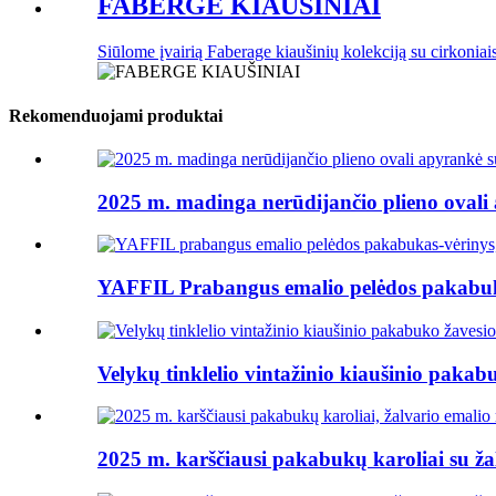
FABERGE KIAUŠINIAI
Siūlome įvairią Faberage kiaušinių kolekciją su cirkoniai
Rekomenduojami produktai
2025 m. madinga nerūdijančio plieno ovali 
YAFFIL Prabangus emalio pelėdos pakabuka
Velykų tinklelio vintažinio kiaušinio pakabu
2025 m. karščiausi pakabukų karoliai su žal