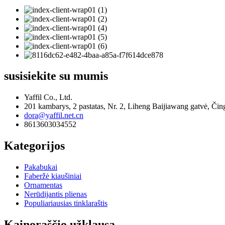
susisiekite su mumis
Yaffil Co., Ltd.
201 kambarys, 2 pastatas, Nr. 2, Liheng Baijiawang gatvė, Či
dora@yaffil.net.cn
8613603034552
Kategorijos
Pakabukai
Faberžė kiaušiniai
Ornamentas
Nerūdijantis plienas
Populiariausias tinklaraštis
Kainoraščio užklausa