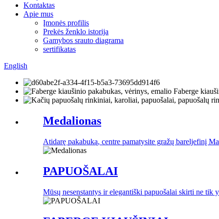
Kontaktas
Apie mus
Įmonės profilis
Prekės ženklo istorija
Gamybos srauto diagrama
sertifikatas
English
Medalionas
Atidarę pakabuką, centre pamatysite gražų bareljefinį Mar
PAPUOŠALAI
Mūsų nesenstantys ir elegantiški papuošalai skirti ne tik