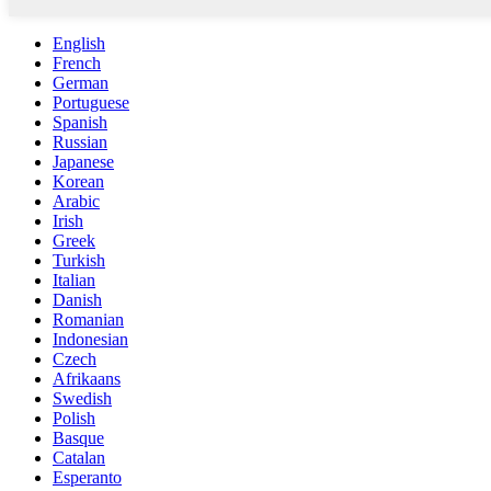
English
French
German
Portuguese
Spanish
Russian
Japanese
Korean
Arabic
Irish
Greek
Turkish
Italian
Danish
Romanian
Indonesian
Czech
Afrikaans
Swedish
Polish
Basque
Catalan
Esperanto