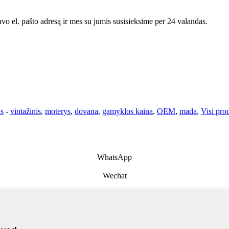
avo el. pašto adresą ir mes su jumis susisieksime per 24 valandas.
as
-
vintažinis
,
moterys
,
dovana
,
gamyklos kaina
,
OEM
,
mada
,
Visi pro
WhatsApp
Wechat