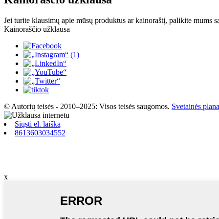
Jei turite klausimų apie mūsų produktus ar kainoraštį, palikite mums s
Kainoraščio užklausa
© Autorių teisės - 2010–2025: Visos teisės saugomos.
Svetainės plan
Siųsti el. laišką
8613603034552
x