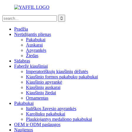
Pradžia
Nerūdijantis plienas
Pakabukai
Auskarai
Apyrankės
Žiedas
Sidabras
Faberžė kiaušiniai
Imperatoriškųjų kiaušinių dėžutės
Kiaušinio formos pakabukų pakabukai
Kiaušinio apyrankė
Kiaušinių auskarai
Kiaušinių žiedai
Ornamentas
Pakabukai
Itališkos žavesio apyrankės
Karoliukų pakabukai
Plaukiojantys medaliono pakabukai
OEM ir ODM paslaugos
Naujienos