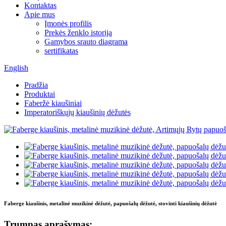
Kontaktas
Apie mus
Įmonės profilis
Prekės ženklo istorija
Gamybos srauto diagrama
sertifikatas
English
Pradžia
Produktai
Faberžė kiaušiniai
Imperatoriškųjų kiaušinių dėžutės
Faberge kiaušinis, metalinė muzikinė dėžutė, papuošalų dėžutė, stovinti kiaušinių dėžutė
Trumpas aprašymas: