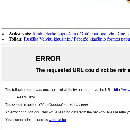
Ankstesnis:
Rankų darbo papuošalų dėžutė, raudona, vintažinė, k
Toliau:
Rusiška Velykų kiaušinio / Faberžė kiaušinio formos papu