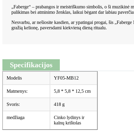
„Faberge“ – prabangos ir meistriškumo simbolis, o ši muzikinė me
palikimas bei atminimo ženklas, laikui bėgant dar labiau paverčia
Nesvarbu, ar nešiosite kasdien, ar ypatingai progai, šis „Faberge 
gražią kelionę, paversdami kiekvieną dieną ritualu.
Specifikacijos
Modelis
YF05-MB12
Matmenys:
5,8 * 5,8 * 12,5 cm
Svoris:
418 g
medžiaga
Cinko lydinys ir
kalnų krištolas