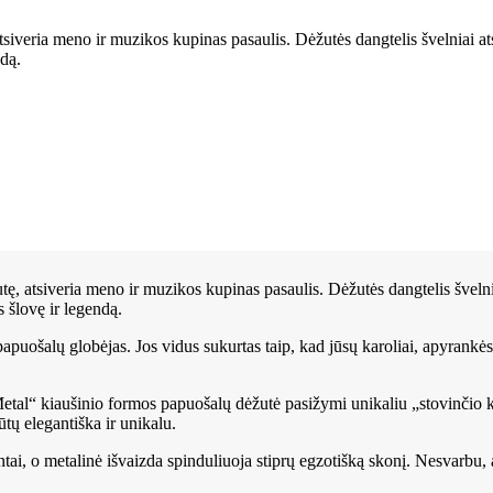
veria meno ir muzikos kupinas pasaulis. Dėžutės dangtelis švelniai atsida
ndą.
 atsiveria meno ir muzikos kupinas pasaulis. Dėžutės dangtelis švelniai a
 šlovę ir legendą.
puošalų globėjas. Jos vidus sukurtas taip, kad jūsų karoliai, apyrankės, 
etal“ kiaušinio formos papuošalų dėžutė pasižymi unikaliu „stovinčio ki
tų elegantiška ir unikalu.
ai, o metalinė išvaizda spinduliuoja stiprų egzotišką skonį. Nesvarbu, 