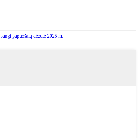
rabangi papuošalų dėžutė 2025 m.