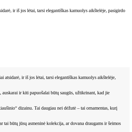
rė, ir iš jos lėtai, tarsi elegantiškas kamuolys aikštelėje, pasigirdo
tsidarė, ir iš jos lėtai, tarsi elegantiškas kamuolys aikštelėje,
auskarai ir kiti papuošalai būtų saugūs, užtikrinant, kad jie
aušinio“ dizainu. Tai daugiau nei dėžutė – tai ornamentas, kurį
ar tai būtų jūsų asmeninė kolekcija, ar dovana draugams ir šeimos