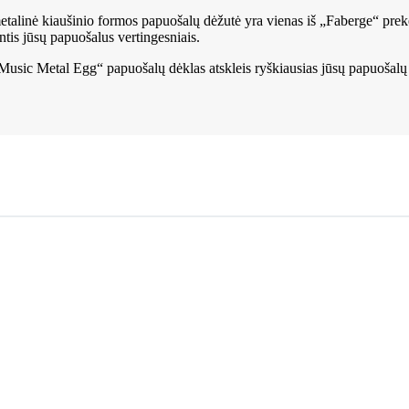
talinė kiaušinio formos papuošalų dėžutė yra vienas iš „Faberge“ prekė
ntis jūsų papuošalus vertingesniais.
Music Metal Egg“ papuošalų dėklas atskleis ryškiausias jūsų papuošalų pus