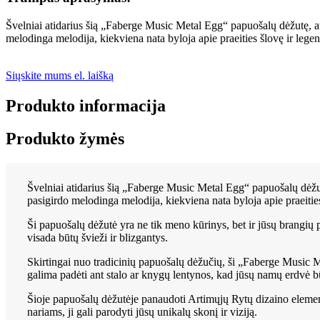
Švelniai atidarius šią „Faberge Music Metal Egg“ papuošalų dėžutę, atsi
melodinga melodija, kiekviena nata byloja apie praeities šlovę ir lege
Siųskite mums el. laišką
Produkto informacija
Produkto žymės
Švelniai atidarius šią „Faberge Music Metal Egg“ papuošalų dėžutę,
pasigirdo melodinga melodija, kiekviena nata byloja apie praeities
Ši papuošalų dėžutė yra ne tik meno kūrinys, bet ir jūsų brangių pa
visada būtų švieži ir blizgantys.
Skirtingai nuo tradicinių papuošalų dėžučių, ši „Faberge Music M
galima padėti ant stalo ar knygų lentynos, kad jūsų namų erdvė bū
Šioje papuošalų dėžutėje panaudoti Artimųjų Rytų dizaino element
nariams, ji gali parodyti jūsų unikalų skonį ir viziją.