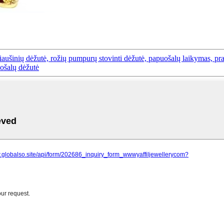
iaušinių dėžutė, rožių pumpurų stovinti dėžutė, papuošalų laikymas, p
ošalų dėžutė