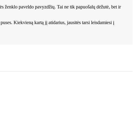
s ženklo paveldo pavyzdžių. Tai ne tik papuošalų dėžutė, bet ir
es. Kiekvieną kartą jį atidarius, jausitės tarsi leisdamiesi į